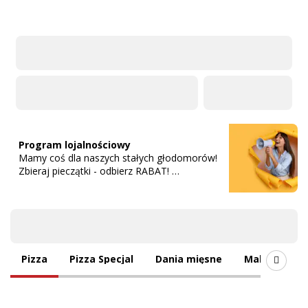
Program lojalnościowy
Mamy coś dla naszych stałych głodomorów!
Zbieraj pieczątki - odbierz RABAT!
1 zamówienie = 1 pieczątka
5 pieczątek = 5 zł rabatu
Oferta
Pizza
Pizza Specjal
Dania mięsne
Makarony