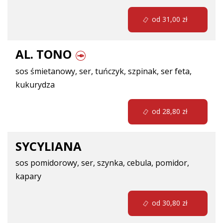
od 31,00 zł
AL. TONO
sos śmietanowy, ser, tuńczyk, szpinak, ser feta,
kukurydza
od 28,80 zł
SYCYLIANA
sos pomidorowy, ser, szynka, cebula, pomidor,
kapary
od 30,80 zł