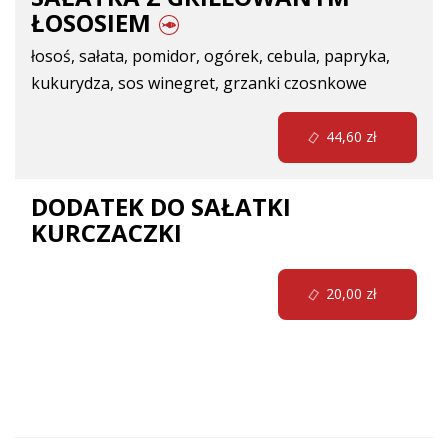
ŁOSOSIEM
łosoś, sałata, pomidor, ogórek, cebula, papryka,
kukurydza, sos winegret, grzanki czosnkowe
44,60 zł
DODATEK DO SAŁATKI
KURCZACZKI
20,00 zł
Szef Kuchni poleca