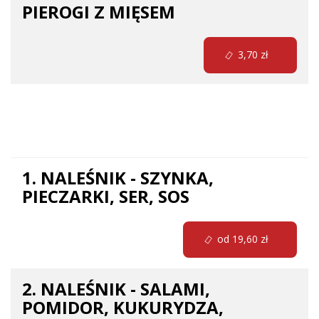
PIEROGI Z MIĘSEM
3,70 zł
Naleśniki obiadowe
1. NALEŚNIK - SZYNKA,
PIECZARKI, SER, SOS
od 19,60 zł
2. NALEŚNIK - SALAMI,
POMIDOR, KUKURYDZA,