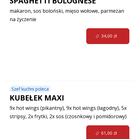
SPAGHETTI BOLOGNESE
makaron, sos boloński, mięso wołowe, parmezan
na życzenie
34,00 zł
Kubełki
Szef kuchni poleca
KUBEŁEK MAXI
9x hot wings (pikantny), 9x hot wings (łagodny), 5x
stripsy, 2x frytki, 2x sos (czosnkowy i pomidorowy)
61,00 zł