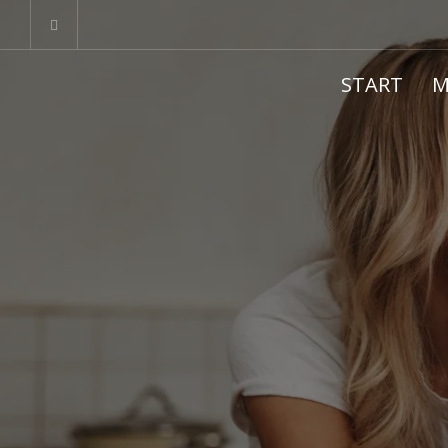
START
M