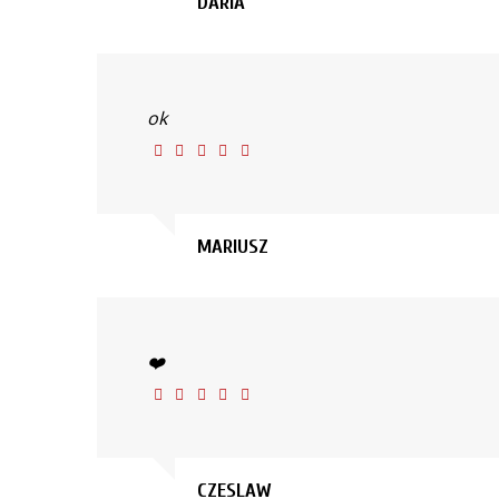
DARIA
ok
MARIUSZ
❤️
CZESLAW