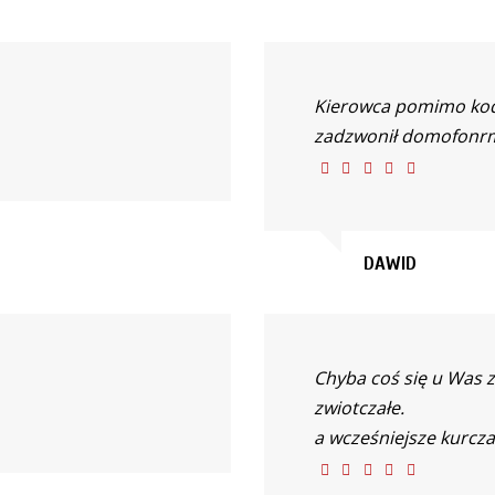
Kierowca pomimo kod
zadzwonił domofonr
DAWID
Chyba coś się u Was z
zwiotczałe.
a wcześniejsze kurcza