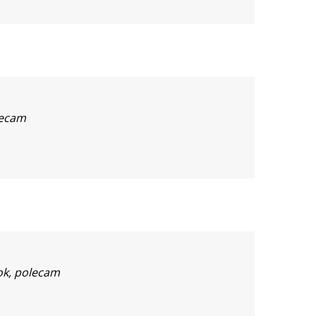
lecam
ok, polecam