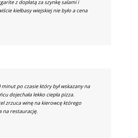
rite z dopłatą za szynkę salami i
iście kiełbasy wiejskiej nie było a cena
 minut po czasie który był wskazany na
ońcu dojechała lekko ciepła pizza.
tel zrzuca winę na kierowcę którego
a na restaurację.