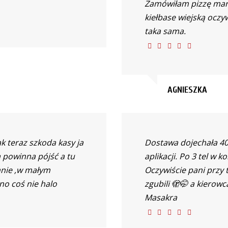
Zamówiłam pizzę marga
kiełbase wiejską oczyw
taka sama.
AGNIESZKA
k teraz szkoda kasy ja
Dostawa dojechała 40
 powinna pójść a tu
aplikacji. Po 3 tel w k
mnie ,w małym
Oczywiście pani przy 
no coś nie halo
zgubili 🫣🤭 a kierowc
Masakra