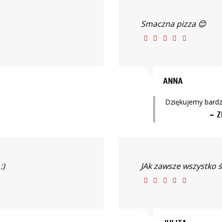
Smaczna pizza 😊
ANNA
Dziękujemy bardz
~ Z
:)
JAk zawsze wszystko św